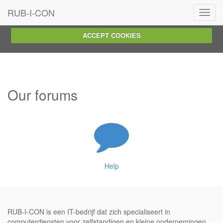
We use cookies on this website, you can
read about them here
.
RUB-I-CON
Toggl
To use the website as intended please...
navig
ACCEPT COOKIES
Our forums
Help
RUB-I-CON is een IT-bedrijf dat zich specialiseert in
computerdiensten voor zelfstandigen en kleine ondernemingen.